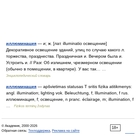
иллюминация
— и; ж. [лат. illuminatio освещение]
Декоративное освещение зданий, улиц по случаю какого л.
торжества, празднества. Праздничная и. Вечером была и.
Устроить и. // Разг. Об излишнем, чрезмерном освещении
(обычно в помещении, в квартире). У вас так… …
Энциклопедический словарь
иллюминация
— apšvietimas statusas T sritis fizika atitikmenys:
angl. illumination; lighting vok. Beleuchtung, f; Illumination, f rus.
иллюминация, f; освещение, n pranc. éclairage, m; illumination, f
…
Fizikos terminų žodynas
© Академик, 2000-2026
18+
Обратная связь:
Техподдержка
,
Реклама на сайте