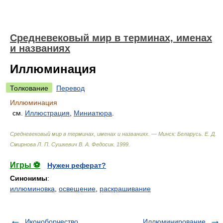
Средневековый мир в терминах, именах
и названиях
Иллюминация
Толкование
Перевод
Иллюминация
см.
Иллюстрация
,
Миниатюра
.
Средневековый мир в терминах, именах и названиях. — Минск: Беларусь
.
Е. Д.
Смирнова Л. П. Сушкевич В. А. Федосик
.
1999
.
Игры ⚽
Нужен реферат?
Синонимы
:
иллюминовка
,
освещение
,
раскрашивание
Иконоборчество
Иллюминирование