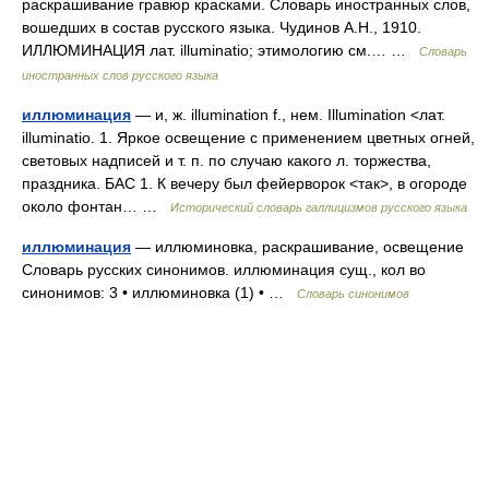
раскрашивание гравюр красками. Словарь иностранных слов,
вошедших в состав русского языка. Чудинов А.Н., 1910.
ИЛЛЮМИНАЦИЯ лат. illuminatio; этимологию см.… …
Словарь
иностранных слов русского языка
иллюминация
— и, ж. illumination f., нем. Illumination <лат.
illuminatio. 1. Яркое освещение с применением цветных огней,
световых надписей и т. п. по случаю какого л. торжества,
праздника. БАС 1. К вечеру был фейерворок <так>, в огороде
около фонтан… …
Исторический словарь галлицизмов русского языка
иллюминация
— иллюминовка, раскрашивание, освещение
Словарь русских синонимов. иллюминация сущ., кол во
синонимов: 3 • иллюминовка (1) • …
Словарь синонимов